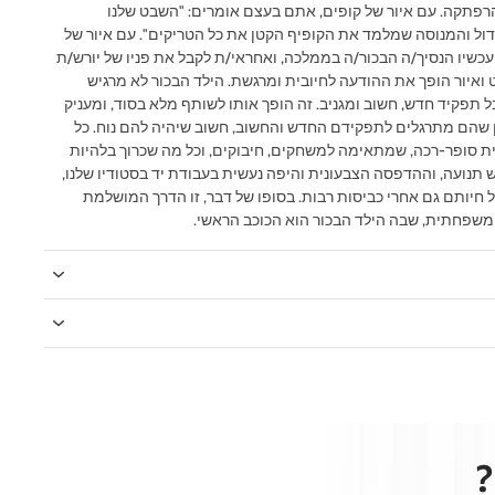
רפתקה. עם איור של קופים, אתם בעצם אומרים: "השבט שלנו
ול והמנוסה שמלמד את הקופיף הקטן את כל הטריקים". עם איור של
עכשיו הנסיך/ה הבכור/ה בממלכה, ואחראי/ת לקבל את פניו של יורש/ת
ואיור הופך את ההודעה לחיובית ומרגשת. הילד הבכור לא מרגיש
תפקיד חדש, חשוב ומגניב. זה הופך אותו לשותף מלא בסוד, ומעניק
מן שהם מתרגלים לתפקידם החדש והחשוב, חשוב שיהיה להם נוח. כל
100% כותנה ישראלית סופר-רכה, שמתאימה למשחקים, חיבוקים, וכל מה שכרוך בלהיות
ש תנועה, וההדפסה הצבעונית והיפה נעשית בעבודת יד בסטודיו שלנו,
 חיותם גם אחרי כביסות רבות. בסופו של דבר, זו הדרך המושלמת
 משפחתית, שבה הילד הבכור הוא הכוכב הראשי.