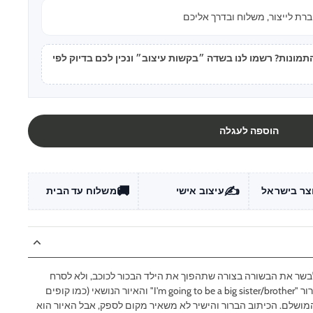
רת לייצור, משלוח ובדרך אליכם
ונות? רשמו לנו בשדה ״בקשות עיצוב״ ונכין לכם בדיוק לפי
הוספה לעגלה
🚚
✍️
צר בישראל
עיצוב אישי
משלוח עד הבית
 לבשר את הבשורה בצורה שתהפוך את הילד הבכור לכוכב, ולא לסרח
עודף. העיצובים האלה, עם הכיתוב הברור "I'm going to be a big sister/brother" והאיור הנושאי (כמו קופים
מושלם. הכיתוב הברור והישיר לא משאיר מקום לספק, אבל האיור הוא