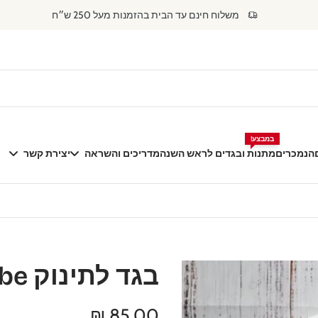
משלוח חינם עד הבית בהזמנות מעל 250 ש״ח
במבצע!
הנמכרים
מתנות ובגדים לראש השנה
מדריכים והשראה
יצירת קשר
בגד לתינוק I'm going to be עם קופים
דילוג
לפרטי
המוצר
85.00 ₪