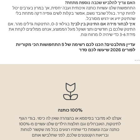
האם צריך להלביש שכבה נוספת מתחת?
התחפושות שלנו עשויות כותנה איכותית ועבה יחסית, אך במרץ בערבים יכול
להיות קריר. בגלל שהבד נושם, אפשר בקלות לשים גופייה דקה מתחת בלי
שהתינוק יזיע או ירגיש מסורבל.
איך לבחור מידה אם התינוק בין לבין?
בגילאי 0-3, התינוקות גדלים מהר. אם
התינוק שלכם בן חודשיים וחצי ושוקל מעל הממוצע, אנחנו ממליצים לקחת את
מידת 3-6 כדי שיהיה לו מרווח ונוח.
עדיין מתלבטים? הכנו לכם רשימה של
5 התחפושות הכי מקוריות
לפורים 2026
שיעשו לכם סדר
```
100% כותנה
אצלנו לא מדובר בסיסמא או בהצהרה שאין לה כיסוי. בגדי הגוף
לתינוקות, האוברולים וגם חולצות הילדים שלנו עשויים מ-100%
כותנה עבה ונושמת כדי שתהיו רגועים בכל מה שקשור לנוחות
ובריאות הקטנטנים שלכם, לפני שתלבישו אותם