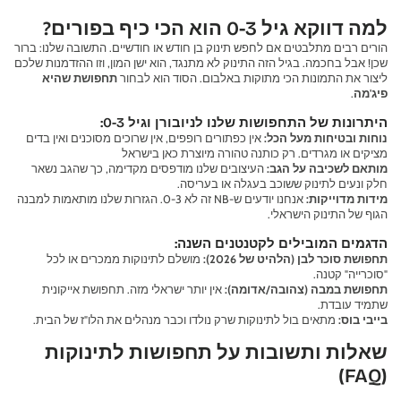
למה דווקא גיל 0-3 הוא הכי כיף בפורים?
הורים רבים מתלבטים אם לחפש תינוק בן חודש או חודשיים. התשובה שלנו: ברור
שכן! אבל בחכמה. בגיל הזה התינוק לא מתנגד, הוא ישן המון, וזו ההזדמנות שלכם
ליצור את התמונות הכי מתוקות באלבום. הסוד הוא לבחור
תחפושת שהיא
פיג'מה
.
היתרונות של התחפושות שלנו לניובורן וגיל 0-3:
נוחות ובטיחות מעל הכל:
אין כפתורים רופפים, אין שרוכים מסוכנים ואין בדים
מציקים או מגרדים. רק כותנה טהורה מיוצרת כאן בישראל
מותאם לשכיבה על הגב:
העיצובים שלנו מודפסים מקדימה, כך שהגב נשאר
חלק ונעים לתינוק ששוכב בעגלה או בעריסה.
מידות מדוייקות:
אנחנו יודעים ש-NB זה לא 0-3. הגזרות שלנו מותאמות למבנה
הגוף של התינוק הישראלי.
הדגמים המובילים לקטנטנים השנה:
תחפושת סוכר לבן (הלהיט של 2026):
מושלם לתינוקות ממכרים או לכל
"סוכרייה" קטנה.
תחפושת במבה (צהובה/אדומה):
אין יותר ישראלי מזה. תחפושת אייקונית
שתמיד עובדת.
בייבי בוס:
מתאים בול לתינוקות שרק נולדו וכבר מנהלים את הלו"ז של הבית.
שאלות ותשובות על תחפושות לתינוקות
(FAQ)