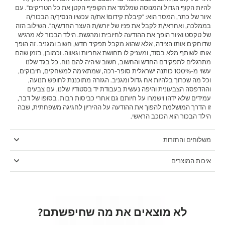
להיות הקוף הגדול והמנוסה שמלמד את הקופיף הקטן את כל הטריקים". עם
איור של כתר, המסר הוא: "קיבלת קידום! את/ה עכשיו הנסיך/ה הבכור/ה
בממלכה, ואחראי/ת לקבל את פניו של יורש/ת העצר החדש/ה". השילוב הזה
של טקסט ואיור הופך את ההודעה לחיובית ומרגשת. הילד הבכור לא מרגיש
שדוחקים אותו הצידה, אלא שהוא מקבל תפקיד חדש, חשוב ומגניב. זה הופך
אותו לשותף מלא בסוד, ומעניק לו תחושת אחריות וגאווה. וכמובן, בזמן שהם
מתרגלים לתפקידם החדש והחשוב, חשוב שיהיה להם נוח. כל בגד שלנו
עשוי מ-100% כותנה ישראלית סופר-רכה, שמתאימה למשחקים, חיבוקים,
וכל מה שכרוך בלהיות אח גדול ומגניב. הגזרה מתוכננת לחופש תנועה,
וההדפסה הצבעונית והיפה נעשית בעבודת יד בסטודיו שלנו, עם צבעים
עמידים שלא ידהו וישמרו על חיותם גם אחרי כביסות רבות. בסופו של דבר,
זו הדרך המושלמת להפוך את ההודעה על ההיריון לחגיגה משפחתית, שבה
הילד הבכור הוא הכוכב הראשי.
משלוחים והחזרות
איכות המוצרים
לא מוצאים את מה שחיפשתם?