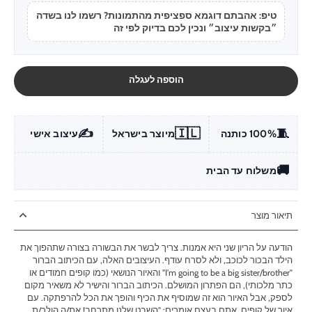
טיפ: אהבתם דוגמא ספציפית מהתמונות? רשמו לנו בשדה
״בקשות עיצוב״ ונכין לכם בדיוק לפי זה
הוספה לעגלה
✍️
🇮🇱
🧵
100% כותנה
מיוצר בישראל
עיצוב אישי
🚚
משלוח עד הבית
תיאור מוצר
הודעה על הריון שני היא אמנות. צריך לבשר את הבשורה בצורה שתהפוך את
הילד הבכור לכוכב, ולא לסרח עודף. העיצובים האלה, עם הכיתוב הברור
"I'm going to be a big sister/brother" והאיור הנושאי (כמו קופים חמודים או
כתר מלכותי), הם הפתרון המושלם. הכיתוב הברור והישיר לא משאיר מקום
לספק, אבל האיור הוא זה שמוסיף את הכיף והופך את הכל להרפתקה. עם
איור של קופים, אתם בעצם אומרים: "השבט שלנו מתרחב! את/ה הולך/ת