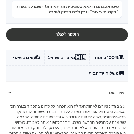
טיפ: אהבתם דוגמא ספציפית מהתמונות? רשמו לנו בשדה
״בקשות עיצוב״ ונכין לכם בדיוק לפי זה
הוספה לעגלה
✍️
🇮🇱
🧵
100% כותנה
מיוצר בישראל
עיצוב אישי
🚚
משלוח עד הבית
תיאור מוצר
עיצוב הדינוזאורים לאחות הגדולה הוא הכרזה על קידום בתפקיד בצורה הכי
מגניבה שיש. הוא הופך את הבשורה על התרחבות המשפחה להרפתקה
פרה-היסטורית, שבה האחות הגדולה היא הדינוזאורית החזקה והחכמה
ששומרת על הביצה החדשה בשבט. זו דרך להפוך אותה לגיבורה. כשהיא
לובשת את הבגד הזה, היא לא סתם ילדה, היא מקבלת תפקיד רשמי וחשוב.
היא הופכת לשותפה מלאה בבשורה, מה שמעניק לה תחושת גאווה, אחריות