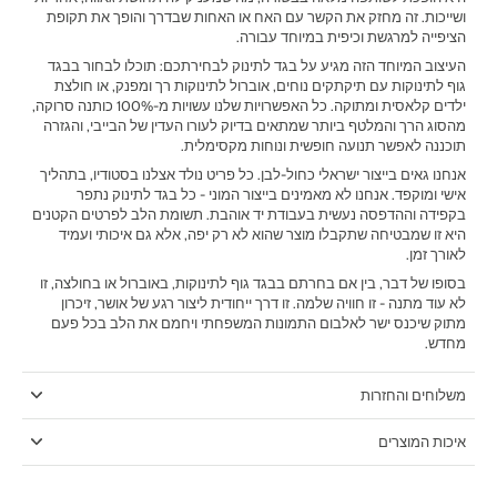
ושייכות. זה מחזק את הקשר עם האח או האחות שבדרך והופך את תקופת
הציפייה למרגשת וכיפית במיוחד עבורה.
‫העיצוב המיוחד הזה מגיע על בגד לתינוק לבחירתכם: תוכלו לבחור בבגד
גוף לתינוקות עם תיקתקים נוחים, אוברול לתינוקות רך ומפנק, או חולצת
ילדים קלאסית ומתוקה. כל האפשרויות שלנו עשויות מ-100% כותנה סרוקה,
מהסוג הרך והמלטף ביותר שמתאים בדיוק לעורו העדין של הבייבי, והגזרה
תוכננה לאפשר תנועה חופשית ונוחות מקסימלית.‬
אנחנו גאים בייצור ישראלי כחול-לבן. כל פריט נולד אצלנו בסטודיו, בתהליך
אישי ומוקפד. אנחנו לא מאמינים בייצור המוני - כל בגד לתינוק נתפר
בקפידה וההדפסה נעשית בעבודת יד אוהבת. תשומת הלב לפרטים הקטנים
היא זו שמבטיחה שתקבלו מוצר שהוא לא רק יפה, אלא גם איכותי ועמיד
לאורך זמן.
בסופו של דבר, בין אם בחרתם בבגד גוף לתינוקות, באוברול או בחולצה, זו
לא עוד מתנה - זו חוויה שלמה. זו דרך ייחודית ליצור רגע של אושר, זיכרון
מתוק שיכנס ישר לאלבום התמונות המשפחתי ויחמם את הלב בכל פעם
מחדש.
משלוחים והחזרות
איכות המוצרים