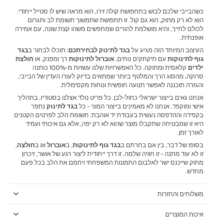
כשהבייבי שלכם לבוש בתחפושת קולה זירו, הוא מראה שיש לו סטייל ייחודי.
הוא לא רק מתוק, הוא גם קול. זו תחפושת שתמשוך תשומת לב ותגרום
לכולם לחייך, והיא מושלמת להורים שמחפשים משהו קצת שונה, עם אמירה
אופנתית.
העיצוב המיוחד הזה מגיע על
בגד לתינוק לבחירתכם
: תוכלו לבחור ב
בגד
גוף לתינוקות
עם תיקתקים נוחים,
אוברול לתינוקות
רך ומפנק, או
חולצת
ילדים
קלאסית ומתוקה. כל האפשרויות שלנו עשויות מ-100% כותנה
סרוקה, מהסוג הרך והמלטף ביותר שמתאים בדיוק לעורו העדין של הבייבי,
והגזרה תוכננה לאפשר תנועה חופשית ונוחות מקסימלית.
אנחנו גאים בייצור ישראלי כחול-לבן. כל פריט נולד אצלנו בסטודיו, בתהליך
אישי ומוקפד. אנחנו לא מאמינים בייצור המוני - כל
בגד לתינוק
נתפר
בקפידה וההדפסה נעשית בעבודת יד אוהבת. תשומת הלב לפרטים הקטנים
היא זו שמבטיחה שתקבלו מוצר שהוא לא רק יפה, אלא גם איכותי ועמיד
לאורך זמן.
בסופו של דבר, בין אם בחרתם ב
בגד גוף לתינוקות
, ב
אוברול
או ב
חולצה
,
זו לא עוד מתנה - זו חוויה שלמה. זו דרך ייחודית ליצור רגע של אושר, זיכרון
מתוק שייכנס ישר לאלבום התמונות המשפחתי ויחמם את הלב בכל פעם
מחדש.
משלוחים והחזרות
איכות המוצרים