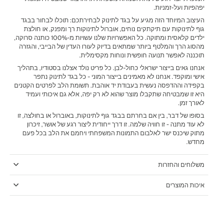
יפהפיות ועל-זמניות.
‫העיצוב המיוחד הזה מגיע על בגד לתינוק לבחירתכם: תוכלו לבחור בבגד
גוף לתינוקות עם תיקתקים נוחים, אוברול לתינוקות רך ומפנק, או חולצת
ילדים קלאסית ומתוקה. כל האפשרויות שלנו עשויות מ-100% כותנה סרוקה,
מהסוג הרך והמלטף ביותר שמתאים בדיוק לעורו העדין של הבייבי, והגזרה
תוכננה לאפשר תנועה חופשית ונוחות מקסימלית.‬
אנחנו גאים בייצור ישראלי כחול-לבן. כל פריט נולד אצלנו בסטודיו, בתהליך
אישי ומוקפד. אנחנו לא מאמינים בייצור המוני - כל בגד לתינוק נתפר
בקפידה וההדפסה נעשית בעבודת יד אוהבת. תשומת הלב לפרטים הקטנים
היא זו שמבטיחה שתקבלו מוצר שהוא לא רק יפה, אלא גם איכותי ועמיד
לאורך זמן.
בסופו של דבר, בין אם בחרתם בבגד גוף לתינוקות, באוברול או בחולצה, זו
לא עוד מתנה - זו חוויה שלמה. זו דרך ייחודית ליצור רגע של אושר, זיכרון
מתוק שיכנס ישר לאלבום התמונות המשפחתי ויחמם את הלב בכל פעם
מחדש.
משלוחים והחזרות
איכות המוצרים