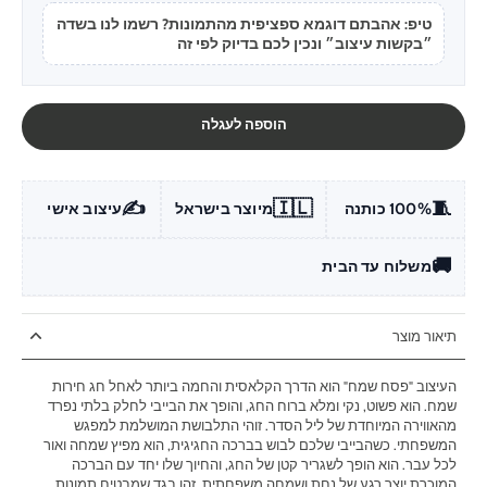
טיפ: אהבתם דוגמא ספציפית מהתמונות? רשמו לנו בשדה
״בקשות עיצוב״ ונכין לכם בדיוק לפי זה
הוספה לעגלה
✍️
🇮🇱
🧵
100% כותנה
מיוצר בישראל
עיצוב אישי
🚚
משלוח עד הבית
תיאור מוצר
העיצוב "פסח שמח" הוא הדרך הקלאסית והחמה ביותר לאחל חג חירות
שמח. הוא פשוט, נקי ומלא ברוח החג, והופך את הבייבי לחלק בלתי נפרד
מהאווירה המיוחדת של ליל הסדר. זוהי התלבושת המושלמת למפגש
המשפחתי. כשהבייבי שלכם לבוש בברכה החגיגית, הוא מפיץ שמחה ואור
לכל עבר. הוא הופך לשגריר קטן של החג, והחיוך שלו יחד עם הברכה
המוכרת יוצר רגע של נחת ושמחה משפחתית. זהו בגד שמבטיח תמונות