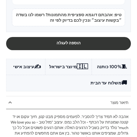
טיפ: אהבתם דוגמא ספציפית מהתמונות? רשמו לנו בשדה
״בקשות עיצוב״ ונכין לכם בדיוק לפי זה
הוספה לעגלה
✍️
🇮🇱
🧵
100% כותנה
מיוצר בישראל
עיצוב אישי
🚚
משלוח עד הבית
תיאור מוצר
אהבה לא תמיד צריך להסביר. לפעמים מספיק מבט קטן, חיוך עקום או יד
קטנה שמונחת על הכתף - וכל הלב נמס. עיצוב "מזל טוב - We love you so
much" נולד בדיוק בשביל הרגעים האלה: אותם רגעים פשוטים אבל כל כך
גדולים, שמציפים אותנו באושר טהור. בין אם אתם מחפשים להפתיע את