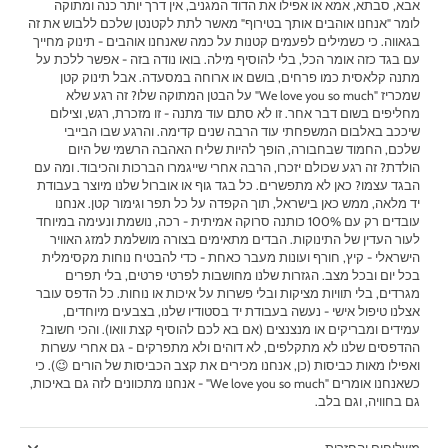
אבא, סבתא, אמא או אפילו את הדוד המגניב, אין דרך יותר כנה ומתוקה
לומר "אנחנו אוהבים אותך בטירוף" מאשר לתת לקטנטן שלכם ללבוש את זה
בגאווה. כי כשמילים לפעמים קטנות על כמה שאנחנו אוהבים - תינוק מחייך
עם בגד כזה אומר הכל, בלי להוסיף מילה. בואו נודה בזה - אפשר ללכת על
מתנה קלאסית כמו פרחים, בושם או ארוחה במסעדה. אבל תינוק קטן
שמכריז "We love you so much" על הבטן המתוקה שלו? זה רגע שלא
מחליפים בשום דבר אחר. זו לא סתם עוד מתנה - זו מזכרת, רגש, וצילום
שיככב באלבום המשפחתי עוד הרבה שנים קדימה. והרגע שבו הבייבי
שלכם, החמוד שבחבורה, הופך להיות שליח האהבה הרשמי של היום
הולדת? זה רגע שכולם יזכרו, הרבה אחרי שייגמרו הברכות והכיבוד. ומה עם
הבגד עצמו? כאן לא מתפשרים. כל בגד גוף או אוברול שלנו מיוצר בעבודת
יד מלאה, ממש כאן בישראל, תוך הקפדה על כל תפר וגימור קטן. אנחנו
עובדים רק עם 100% כותנה סרוקה אמיתית - רכה, נושמת ונעימה במיוחד
לעור העדין של התינוקות. הבדים מתאימים בצורה מושלמת למזג האוויר
הישראלי - קיץ, חורף ועונות מעבר כאחת - כדי להבטיח נוחות מקסימלית
בכל יום ובכל מצב. הגזרות שלנו מחושבות לפרטי פרטים, בלי תפרים
מגרדים, בלי תוויות מציקות ובלי פשרות על איכות או נוחות. כל הדפס עובר
אצלנו טיפול אישי - נעשה בעבודת יד בסטודיו שלנו, בצבעים מיוחדים,
עמידים ומבריקים או מנצנצים (אם בא לכם להוסיף קצת וואו). והכי חשוב?
ההדפסים שלנו לא מתקלפים, לא דוהים ולא מתפרקים - גם אחרי עשרות
ואפילו מאות כביסות (כן, אנחנו מכירים את קצב הכביסות של הורים 😉). כי
כשאנחנו אומרים "We love you so much" - אנחנו מתכוונים לזה גם באיכות,
גם בחוויה, וגם בלב.