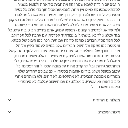
חוגגים יום הולדת לאמא שמחזיקה את הבית ביד אחת ולפטופ בשנייה,
לסבתא שמפנקת כאילו אין מחר, לאבא שמאכיל תוך כדי מו"מ על כפית
נוספת, או לדודה שכולה חיוך - אין דרך יותר אמיתית ומרגשת לומר להם
תודה. הרי תינוק קטן בבגד שמכריז "מזל טוב" עם ים של לבבות? זה רגע קטן
שבשנייה אחת מחזיר את כולם לגיל שלוש (גם את הסבתא הכי קשוחה).
ולמי שדואג לפרטים הקטנים - תנשמו עמוק, אתם בידיים הכי טובות שיש. כל
בגד אצלנו נולד כאן בישראל, בעבודת יד קפדנית, עם אהבה לכל תפר ולב
לכל תפר נוסף. הבדים? כותנה סרוקה אמיתית, רכה כמו חיבוק של סבתא
ומלטפת כמו נשיקה של תינוק. הבגדים שלנו בנויים לעמוד בקיץ של תל
אביב ובחורף של ירושלים - נושמים, רכים, ומתאימים בדיוק לגוף המתוק של
הקטנטנים. הגזרות מותאמות לתינוקות אמיתיים - כאלה שזזים, נמרחים,
מתגלגלים ומדי פעם גם בורחים בזמן ההחלפה... בלי תפרים גסים, בלי
תוויות שמגרדות, ובלי להקריב נוחות על מזבח הסטייל. וההדפסים? כל
עיצוב מטופל אצלנו בידיים אוהבות בסטודיו - עם צבעים ייחודיים שלא
מפחדים ממכונת הכביסה, לא מתקלפים, לא דוהים, ולא מוותרים אחרי
סיבוב ראשון (או עשירי). כי אצלנו, גם אם העיצוב עגלגל ולא סימטרי -
האיכות נשארת בול.
משלוחים והחזרות
איכות המוצרים