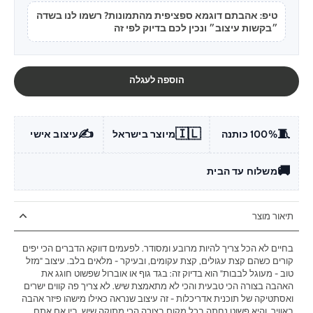
טיפ: אהבתם דוגמא ספציפית מהתמונות? רשמו לנו בשדה
״בקשות עיצוב״ ונכין לכם בדיוק לפי זה
הוספה לעגלה
✍️
🇮🇱
🧵
100% כותנה
מיוצר בישראל
עיצוב אישי
🚚
משלוח עד הבית
תיאור מוצר
בחיים לא הכל צריך להיות מרובע ומסודר. לפעמים דווקא הדברים הכי יפים
קורים כשהם קצת עגולים, קצת עקומים, ובעיקר - מלאים בלב. עיצוב "מזל
טוב - מעוגל לבבות" הוא בדיוק זה: בגד גוף או אוברול שפשוט חוגג את
האהבה בצורה הכי טבעית והכי לא מתאמצת שיש. לא צריך פה קווים ישרים
ואסתטיקה של תוכנית אדריכלות - זה עיצוב שנראה כאילו מישהו פיזר אהבה
באוויר, והיא פשוט נחתה בכל מקום בצורה הכי מתוקה שיש. בין אם אתם