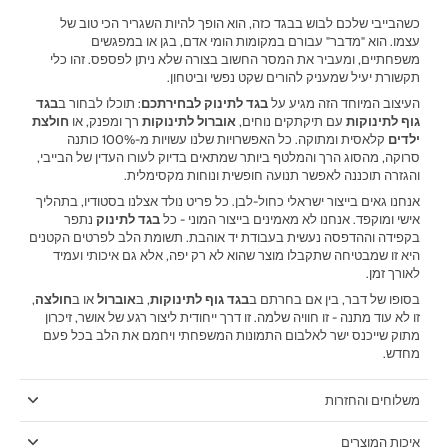
כשהבייבי שלכם לבוש בבגד כזה, הוא הופך להיות השגריר הכי טוב של
עצמו. הוא "מדבר" עבורם במקומות הומי אדם, בגן או במפגשים
משפחתיים, ומעביר את המסר החשוב בצורה שלא ניתן לפספס. זהו כלי
תקשורת יעיל שמעניק להורים שקט נפשי וביטחון.
העיצוב המיוחד הזה מגיע על
בגד לתינוק לבחירתכם
: תוכלו לבחור ב
בגד
גוף לתינוקות
עם תיקתקים נוחים,
אוברול לתינוקות
רך ומפנק, או
חולצת
ילדים
קלאסית ומתוקה. כל האפשרויות שלנו עשויות מ-100% כותנה
סרוקה, מהסוג הרך והמלטף ביותר שמתאים בדיוק לעורו העדין של הבייבי,
והגזרה תוכננה לאפשר תנועה חופשית ונוחות מקסימלית.
אנחנו גאים בייצור ישראלי כחול-לבן. כל פריט נולד אצלנו בסטודיו, בתהליך
אישי ומוקפד. אנחנו לא מאמינים בייצור המוני - כל
בגד לתינוק
נתפר
בקפידה וההדפסה נעשית בעבודת יד אוהבת. תשומת הלב לפרטים הקטנים
היא זו שמבטיחה שתקבלו מוצר שהוא לא רק יפה, אלא גם איכותי ועמיד
לאורך זמן.
בסופו של דבר, בין אם בחרתם ב
בגד גוף לתינוקות
, ב
אוברול
או ב
חולצה
,
זו לא עוד מתנה - זו חוויה שלמה. זו דרך ייחודית ליצור רגע של אושר, זיכרון
מתוק שייכנס ישר לאלבום התמונות המשפחתי ויחמם את הלב בכל פעם
מחדש.
משלוחים והחזרות
איכות המוצרים