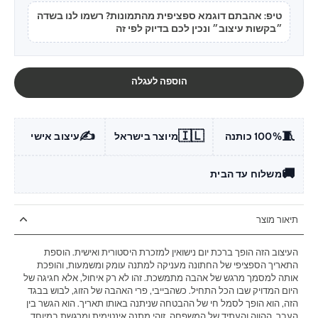
טיפ: אהבתם דוגמא ספציפית מהתמונות? רשמו לנו בשדה
״בקשות עיצוב״ ונכין לכם בדיוק לפי זה
הוספה לעגלה
✍️
🇮🇱
🧵
100% כותנה
מיוצר בישראל
עיצוב אישי
🚚
משלוח עד הבית
תיאור מוצר
העיצוב הזה הופך ברכת יום נישואין למזכרת היסטורית ואישית. הוספת
התאריך הספציפי של החתונה מעניקה למתנה עומק ומשמעות, והופכת
אותה למסמך מרגש של אהבה מתמשכת. זהו לא רק איחול, אלא חגיגה של
היום המדויק שבו הכל התחיל. כשהבייבי, פרי האהבה של הזוג, לבוש בבגד
הזה, הוא הופך לסמל חי של ההבטחה שניתנה באותו תאריך. הוא הגשר בין
העבר, ההווה והעתיד של המשפחה. זוהי מתנה אינטימית ומרגשת במיוחד,