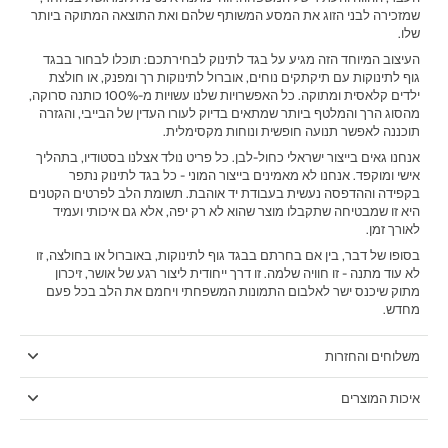
שמזכירה לבני הזוג את המסע המשותף שלהם ואת התוצאה המתוקה ביותר
שלו.
‫העיצוב המיוחד הזה מגיע על בגד לתינוק לבחירתכם: תוכלו לבחור בבגד
גוף לתינוקות עם תיקתקים נוחים, אוברול לתינוקות רך ומפנק, או חולצת
ילדים קלאסית ומתוקה. כל האפשרויות שלנו עשויות מ-100% כותנה סרוקה,
מהסוג הרך והמלטף ביותר שמתאים בדיוק לעורו העדין של הבייבי, והגזרה
תוכננה לאפשר תנועה חופשית ונוחות מקסימלית.‬
אנחנו גאים בייצור ישראלי כחול-לבן. כל פריט נולד אצלנו בסטודיו, בתהליך
אישי ומוקפד. אנחנו לא מאמינים בייצור המוני - כל בגד לתינוק נתפר
בקפידה וההדפסה נעשית בעבודת יד אוהבת. תשומת הלב לפרטים הקטנים
היא זו שמבטיחה שתקבלו מוצר שהוא לא רק יפה, אלא גם איכותי ועמיד
לאורך זמן.
בסופו של דבר, בין אם בחרתם בבגד גוף לתינוקות, באוברול או בחולצה, זו
לא עוד מתנה - זו חוויה שלמה. זו דרך ייחודית ליצור רגע של אושר, זיכרון
מתוק שיכנס ישר לאלבום התמונות המשפחתי ויחמם את הלב בכל פעם
מחדש.
משלוחים והחזרות
איכות המוצרים