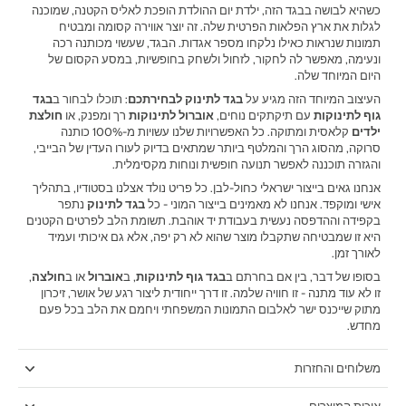
כשהיא לבושה בבגד הזה, ילדת יום ההולדת הופכת לאליס הקטנה, שמוכנה
לגלות את ארץ הפלאות הפרטית שלה. זה יוצר אווירה קסומה ומבטיח
תמונות שנראות כאילו נלקחו מספר אגדות. הבגד, שעשוי מכותנה רכה
ונעימה, מאפשר לה לחקור, לזחול ולשחק בחופשיות, במסע הקסום של
היום המיוחד שלה.
העיצוב המיוחד הזה מגיע על
בגד לתינוק לבחירתכם
: תוכלו לבחור ב
בגד
גוף לתינוקות
עם תיקתקים נוחים,
אוברול לתינוקות
רך ומפנק, או
חולצת
ילדים
קלאסית ומתוקה. כל האפשרויות שלנו עשויות מ-100% כותנה
סרוקה, מהסוג הרך והמלטף ביותר שמתאים בדיוק לעורו העדין של הבייבי,
והגזרה תוכננה לאפשר תנועה חופשית ונוחות מקסימלית.
אנחנו גאים בייצור ישראלי כחול-לבן. כל פריט נולד אצלנו בסטודיו, בתהליך
אישי ומוקפד. אנחנו לא מאמינים בייצור המוני - כל
בגד לתינוק
נתפר
בקפידה וההדפסה נעשית בעבודת יד אוהבת. תשומת הלב לפרטים הקטנים
היא זו שמבטיחה שתקבלו מוצר שהוא לא רק יפה, אלא גם איכותי ועמיד
לאורך זמן.
בסופו של דבר, בין אם בחרתם ב
בגד גוף לתינוקות
, ב
אוברול
או ב
חולצה
,
זו לא עוד מתנה - זו חוויה שלמה. זו דרך ייחודית ליצור רגע של אושר, זיכרון
מתוק שייכנס ישר לאלבום התמונות המשפחתי ויחמם את הלב בכל פעם
מחדש.
משלוחים והחזרות