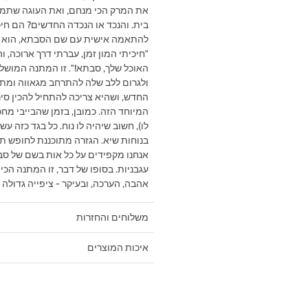
את המרק הכי מנחם, ואת העוגה שתמיד 
בית. והנכד או הנכדה החדשים? הם חיכ
להתאמה אישית עם שם הסבתא, הוא מ
"חיכיתי המון זמן, עברתי דרך ארוכה, 
האוכל שלך, סבתא!". זו המתנה המושל
ולגרום ללב שלה להתרחב מגאווה ומתיקו
החדש, ושהיא צריכה להתחיל להכין סירי
המיוחד הזה. כמובן, בזמן שהבייבי מח
בנוחות שיא. הגזרה מתוכננת לחופש ת
אנחנו מקפידים על כל אות בשם של ס
עגבניות. בסופו של דבר, זו המתנה הכ
אהבה, הערכה, ובעיקר - ציפייה גדולה
משלוחים והחזרות
איכות המוצרים