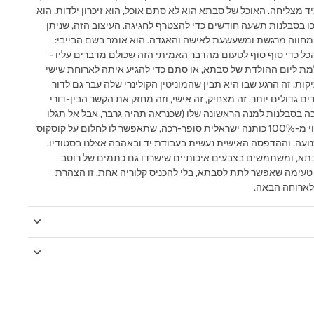
מצליחה. האוכל של סבתא הוא לא סתם אוכל, הוא זיכרון ילדות, הוא
ו בסבלנות תשעה חודשים כדי להצטרף לחגיגה. העיצוב הזה, שניתן
חווה מרגשת ומשעשעת לאישה והאגדה. הוא אומר בשם הבייבי:
והכל כדי סוף סוף לטעום מהדבר האמיתי הזה שכולם מדברים עליו -
מת ליום ההולדת של סבתא, או סתם כדי להגיע איתה לארוחת שישי
ת. זה הרגע שבו היא תבין שהמוניטין הקולינרי שלה עבר גם לדור
ם גדולים יותר. זה מצחיק, זה אישי, וזה מחזק את הקשר הבין-דורי
כה בסבלנות למנה הראשונה שלו (שכנראה תהיה גרבר, אבל אל תגלו
לו), חשוב שיהיה לו נוח. כל בגד כזה עשוי מ-100% כותנה ישראלית סופר-רכה, שתאפשר לו לחלום על קוסקוס
נועה, וההדפסה האישית נעשית בעבודת יד ובאהבה אצלנו בסטודיו.
בתא, ומשתמשים בצבעים איכותיים שישרדו גם כתמים של רוטב
י טעימה שאפשר לתת לסבתא, בלי להכניס קלוריה אחת. זו הצהרת
 לארוחה הבאה.