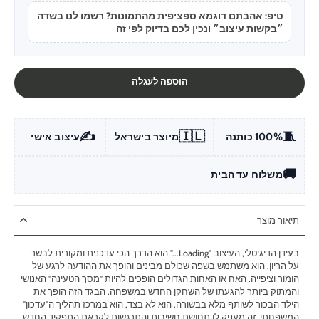
טיפ: אהבתם דוגמא ספציפית מהתמונות? רשמו לנו בשדה
״בקשות עיצוב״ ונכין לכם בדיוק לפי זה
הוספה לעגלה
✍️
🇮🇱
🧵
100% כותנה
מיוצר בישראל
עיצוב אישי
🚚
משלוח עד הבית
תיאור מוצר
בעידן הדיגיטלי, העיצוב "Loading..." הוא הדרך הכי עדכנית ומקורית לבשר
על הריון. הוא משתמש בשפה שכולם מבינים והופך את ההודעה לרגע של
הומור וציפייה. האח או האחות הגדולים הופכים להיות "מסך הטעינה" האנושי
והמתוק ביותר להגעתו של השחקן החדש במשפחה. הבגד הזה הופך את
הילד הבכור לשותף מלא בבשורה. הוא לא בצד, הוא במרכז תהליך ה"עדכון"
המשפחתי. זה מעניק לו תחושת חשיבות והתרגשות לקראת התפקיד החדש,