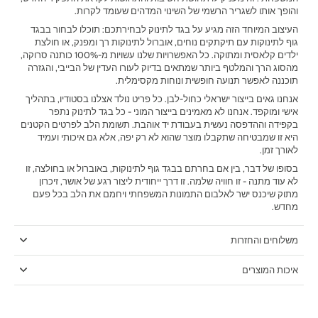
והופך אותו לשגריר הרשמי של השינוי המדהים שעומד לקרות.
‫העיצוב המיוחד הזה מגיע על בגד לתינוק לבחירתכם: תוכלו לבחור בבגד
גוף לתינוקות עם תיקתקים נוחים, אוברול לתינוקות רך ומפנק, או חולצת
ילדים קלאסית ומתוקה. כל האפשרויות שלנו עשויות מ-100% כותנה סרוקה,
מהסוג הרך והמלטף ביותר שמתאים בדיוק לעורו העדין של הבייבי, והגזרה
תוכננה לאפשר תנועה חופשית ונוחות מקסימלית.‬
אנחנו גאים בייצור ישראלי כחול-לבן. כל פריט נולד אצלנו בסטודיו, בתהליך
אישי ומוקפד. אנחנו לא מאמינים בייצור המוני - כל בגד לתינוק נתפר
בקפידה וההדפסה נעשית בעבודת יד אוהבת. תשומת הלב לפרטים הקטנים
היא זו שמבטיחה שתקבלו מוצר שהוא לא רק יפה, אלא גם איכותי ועמיד
לאורך זמן.
בסופו של דבר, בין אם בחרתם בבגד גוף לתינוקות, באוברול או בחולצה, זו
לא עוד מתנה - זו חוויה שלמה. זו דרך ייחודית ליצור רגע של אושר, זיכרון
מתוק שיכנס ישר לאלבום התמונות המשפחתי ויחמם את הלב בכל פעם
מחדש.
משלוחים והחזרות
איכות המוצרים