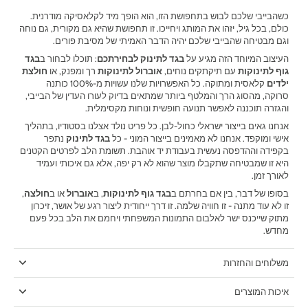
כשהבייבי שלכם לבוש בתחפושת הזו, הוא הופך מיד לקלאסיקה מודרנית.
כולם, בכל גיל, יזהו את המותג ויחייכו. זו תחפושת שהיא גם מקורית, גם נוחה
וגם מבטיחה שהבייבי שלכם יהיה הדבר האמיתי של מסיבת פורים.
העיצוב המיוחד הזה מגיע על
בגד לתינוק לבחירתכם
: תוכלו לבחור ב
בגד
גוף לתינוקות
עם תיקתקים נוחים,
אוברול לתינוקות
רך ומפנק, או
חולצת
ילדים
קלאסית ומתוקה. כל האפשרויות שלנו עשויות מ-100% כותנה
סרוקה, מהסוג הרך והמלטף ביותר שמתאים בדיוק לעורו העדין של הבייבי,
והגזרה תוכננה לאפשר תנועה חופשית ונוחות מקסימלית.
אנחנו גאים בייצור ישראלי כחול-לבן. כל פריט נולד אצלנו בסטודיו, בתהליך
אישי ומוקפד. אנחנו לא מאמינים בייצור המוני - כל
בגד לתינוק
נתפר
בקפידה וההדפסה נעשית בעבודת יד אוהבת. תשומת הלב לפרטים הקטנים
היא זו שמבטיחה שתקבלו מוצר שהוא לא רק יפה, אלא גם איכותי ועמיד
לאורך זמן.
בסופו של דבר, בין אם בחרתם ב
בגד גוף לתינוקות
, ב
אוברול
או ב
חולצה
,
זו לא עוד מתנה - זו חוויה שלמה. זו דרך ייחודית ליצור רגע של אושר, זיכרון
מתוק שייכנס ישר לאלבום התמונות המשפחתי ויחמם את הלב בכל פעם
מחדש.
משלוחים והחזרות
איכות המוצרים