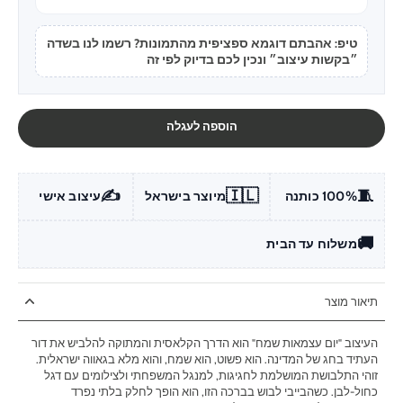
טיפ: אהבתם דוגמא ספציפית מהתמונות? רשמו לנו בשדה
״בקשות עיצוב״ ונכין לכם בדיוק לפי זה
הוספה לעגלה
✍️
🇮🇱
🧵
100% כותנה
מיוצר בישראל
עיצוב אישי
🚚
משלוח עד הבית
תיאור מוצר
העיצוב "יום עצמאות שמח" הוא הדרך הקלאסית והמתוקה להלביש את דור
העתיד בחג של המדינה. הוא פשוט, הוא שמח, והוא מלא בגאווה ישראלית.
זוהי התלבושת המושלמת לחגיגות, למנגל המשפחתי ולצילומים עם דגל
כחול-לבן. כשהבייבי לבוש בברכה הזו, הוא הופך לחלק בלתי נפרד