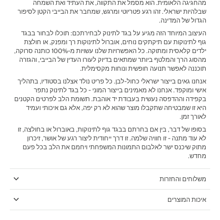
מהחגיגה הלאומית. הוא מסמל את התקווה, את העתיד ואת השמחה
שבלהיות ישראלי. זהו רגע פטריוטי ומרגש, שמחבר את הבייבי הקטן לסיפור
הגדול של המדינה.
‫העיצוב המיוחד הזה מגיע על בגד לתינוק לבחירתכם: תוכלו לבחור בבגד
גוף לתינוקות עם תיקתקים נוחים, אוברול לתינוקות רך ומפנק, או חולצת
ילדים קלאסית ומתוקה. כל האפשרויות שלנו עשויות מ-100% כותנה סרוקה,
מהסוג הרך והמלטף ביותר שמתאים בדיוק לעורו העדין של הבייבי, והגזרה
תוכננה לאפשר תנועה חופשית ונוחות מקסימלית.‬
אנחנו גאים בייצור ישראלי כחול-לבן. כל פריט נולד אצלנו בסטודיו, בתהליך
אישי ומוקפד. אנחנו לא מאמינים בייצור המוני - כל בגד לתינוק נתפר
בקפידה וההדפסה נעשית בעבודת יד אוהבת. תשומת הלב לפרטים הקטנים
היא זו שמבטיחה שתקבלו מוצר שהוא לא רק יפה, אלא גם איכותי ועמיד
לאורך זמן.
בסופו של דבר, בין אם בחרתם בבגד גוף לתינוקות, באוברול או בחולצה, זו
לא עוד מתנה - זו חוויה שלמה. זו דרך ייחודית ליצור רגע של אושר, זיכרון
מתוק שיכנס ישר לאלבום התמונות המשפחתי ויחמם את הלב בכל פעם
מחדש.
משלוחים והחזרות
איכות המוצרים