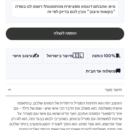
טיפ: אהבתם דוגמא ספציפית מהתמונות? רשמו לנו בשדה
״בקשות עיצוב״ ונכין לכם בדיוק לפי זה
הוספה לעגלה
✍️
🇮🇱
🧵
100% כותנה
מיוצר בישראל
עיצוב אישי
🚚
משלוח עד הבית
תיאור מוצר
העיצוב הזה הוא חתימת הסטייל הייחודית של המותג שלכם, בהתאמה
אישית מושלמת. הוא משלב את הדבר הכי אישי שיש - שמו של הילד - עם
איור ה"סוואגי" המזוהה אתכם, ויוצר פריט שהוא גם אישי וגם מצהיר על
שייכות למשפחה עם סטייל וביטחון. כשהבייבי לבוש בבגד הזה, הוא לא רק
עונד את שמו, הוא עונד מותג. הוא הופך לשגריר הקטן והמגניב ביותר שלכם.
זוהי מתנה מושלמת להורים שאוהבים את האופי הייחודי שלכם ורוצים