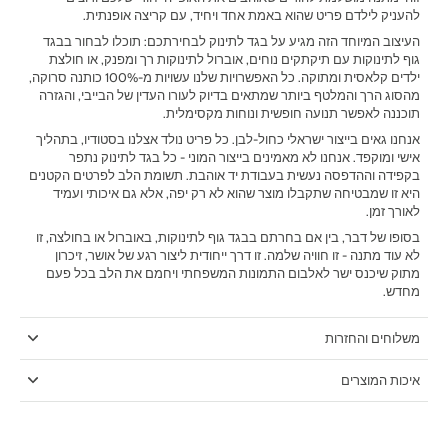
להעניק לילדם פריט שהוא באמת אחד ויחיד, עם קריצה אופנתית.
‫העיצוב המיוחד הזה מגיע על בגד לתינוק לבחירתכם: תוכלו לבחור בבגד
גוף לתינוקות עם תיקתקים נוחים, אוברול לתינוקות רך ומפנק, או חולצת
ילדים קלאסית ומתוקה. כל האפשרויות שלנו עשויות מ-100% כותנה סרוקה,
מהסוג הרך והמלטף ביותר שמתאים בדיוק לעורו העדין של הבייבי, והגזרה
תוכננה לאפשר תנועה חופשית ונוחות מקסימלית.‬
אנחנו גאים בייצור ישראלי כחול-לבן. כל פריט נולד אצלנו בסטודיו, בתהליך
אישי ומוקפד. אנחנו לא מאמינים בייצור המוני - כל בגד לתינוק נתפר
בקפידה וההדפסה נעשית בעבודת יד אוהבת. תשומת הלב לפרטים הקטנים
היא זו שמבטיחה שתקבלו מוצר שהוא לא רק יפה, אלא גם איכותי ועמיד
לאורך זמן.
בסופו של דבר, בין אם בחרתם בבגד גוף לתינוקות, באוברול או בחולצה, זו
לא עוד מתנה - זו חוויה שלמה. זו דרך ייחודית ליצור רגע של אושר, זיכרון
מתוק שיכנס ישר לאלבום התמונות המשפחתי ויחמם את הלב בכל פעם
מחדש.
משלוחים והחזרות
איכות המוצרים