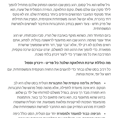
גיל שלוש הוא גיל קסום, רגע בזמן שבו הפעוט המתוק שלכם מתחיל להפוך
לילד סקרן עם עולם משלו. טקס החלאקה, הגזירה הסמלית של שערו, הוא
אחד מטקסי המעבר המרגשים והיפים ביותר במסורת שלנו. זהו לא טקס
דתי בהכרח, אלא יום של חגיגה משפחתית אינטימית, המציין את תחילתו
של פרק חדש - צעד ראשון בנתיב ההתבגרות והחיבור לשורשים ולמורשת
המשפחתית.
ביום המיוחד הזה, כשהוא מוקף באהבה של הוריו, סביו וסבתותיו, יש רגע
אחד עוצר נשימה: הרגע שבו הוא מתעטף לראשונה בטלית. לפתע, אתם
רואים מולכם לא רק ילד, אלא "גבר קטן", דור חדש שממשיך שרשרת
מפוארת. כדי להפוך את הרגע הזה למושלם, יצרנו עבורכם ערכה טקסית,
המרכיבה את כל מה שצריך כדי ליצור זיכרון בלתי נשכח.
מה כוללת ערכת החלאקה שלנו? כל פריט - זיכרון וסמל
כל רכיב בסט שלנו נבחר כדי להעצים את החוויה הטקסית והמשפחתית, עם
דגש על יופי, איכות ונוחות.
הטלית: גלימה טקסית של התבגרות
הטלית בסט שלנו היא לב
הטקס. היא אינה מיועדת לתפילה, אלא מהווה סמל מרגש של התבגרות.
היא תפורה מבד רך ונעים, בגודל מושלם למידותיו של ילד בן שלוש.
ברגע שהוא מתעטף בה, הוא נראה פתאום כל כך בוגר, והתמונות
מהמעמד הופכות לאייקוניות ומלאות משמעות. זוהי הטלית שתשמרו
למזכרת מהרגע המדויק שבו הוא התחבר למורשת המשפחתית שלו.
הכיפה: כבוד למעמד ולמסורת
יחד עם הטלית, הסט כולל כיפה