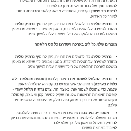
תואמת ומהודרת. היא משלימה את התלבושת הטקסית ומעניקה
למעמד נופך של כבוד וחגיגיות. ניתן גם לשדרג
ל
כיפת בד פשתן
יוקרתית, שמוסיפה מראה קלאסי ומבטיחה נוחות
לאורך כל האירוע.
נרתיק טלית:
כדי להשלים את החוויה, ניתן להוסיף
נרתיק טלית
מהודר לשמירה על הטלית למזכרת, במגוון צבעים כדי שיתאימו באופן
מושלם לערכת החלאקה של הילד וישמרו עליה למשך שנים
מוצרים שלא כלולים בערכה וישדרגו כל סט חלאקה
נרתיק טלית:
כדי להשלים את החוויה, ניתן להוסיף
נרתיק טלית
מהודר לשמירה על הטלית למזכרת, במגוון צבעים כדי שיתאימו באופן
מושלם לערכת החלאקה של הילד וישמרו עליה למשך שנים
נרתיק התלתל: לשמור את הזיכרון לנצח (תוספת מומלצת - לא
כלולה בערכה)
החלק הכי אישי ומרגש בטקס הוא התלתל הראשון
שנגזר. כדי שתוכלו לשמור אותו כאוצר יקר, יצרנו
נרתיק תלתל
ייעודי -
קופסת האוצרות הראשונה שלו. זהו שקיק קטיפה קטן ומעוצב, קפסולת
זמן שתשמור על הזיכרון המתוק הזה כחלק מההיסטוריה המשפחתית
שלכם.
מספריים מעוצבות
שיהפכו את מעמד הגזירה עצמו לאלגנטי,
מכובד ומושלם לצילומים. המספריים במידות הנכונות ומתאימות בדיוק
לנרתיק התלתל הראשון שלי, כך שלא ילכו
לאיבוד במרוצת השנים