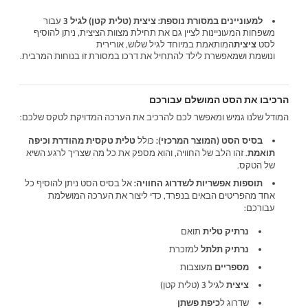
למעוניינים במסורת נוספת: ציצית (טלית קטן) לגיל 3
עבור
משפחות המעוניינות לציין גם את תחילת מצוות הציצית, ניתן להוסיף
לסט
ציצית
המותאמת במיוחד לגיל שלוש, אורירית
ונושמת ושמאפשרת לילד להתחיל את דרכו במסורת זו בנוחות המרבית.
הרכיבו את הסט המושלם עבורכם
המודל שלנו גמיש ומאפשר לכם להרכיב את הערכה המדויקת לטקס שלכם:
בסיס הסט (המוצר המרכזי):
כולל
טלית טקסית מהודרת וכיפה
תואמת
. זהו הלב של החוויה, והוא מספק את כל מה שצריך לרגע השיא
של הטקס.
תוספות אפשריות לשדרוג החוויה:
אל בסיס הסט ניתן להוסיף כל
אחד מהפריטים הבאים בנפרד, כדי ליצור את הערכה המושלמת
עבורכם:
נרתיק טלית
תואם
נרתיק תלתל
למזכרת
מספריים
מעוצבות
ציצית
לגיל 3 (טלית קטן)
שדרוג ל
כיפת פשתן