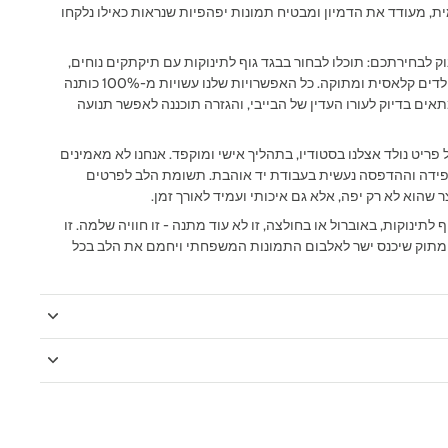
מית, מעודד את הדמיון ומבטיח תמונות יפהפיות שנראות כאילו נלקחו
וק לבחירתכם: תוכלו לבחור בבגד גוף לתינוקות עם תיקתקים נוחים,
אוברול לתינוקות רך ומפנק, או חולצת ילדים קלאסית ומתוקה. כל האפשרויות שלנו עשויות מ-100% כותנה
ים בדיוק לעורו העדין של הבייבי, והגזרה תוכננה לאפשר תנועה
ל פריט נולד אצלנו בסטודיו, בתהליך אישי ומוקפד. אנחנו לא מאמינים
 בקפידה וההדפסה נעשית בעבודת יד אוהבת. תשומת הלב לפרטים
שהוא לא רק יפה, אלא גם איכותי ועמיד לאורך זמן.
לתינוקות, באוברול או בחולצה, זו לא עוד מתנה - זו חוויה שלמה. זו
רון מתוק שיכנס ישר לאלבום התמונות המשפחתי ויחמם את הלב בכל